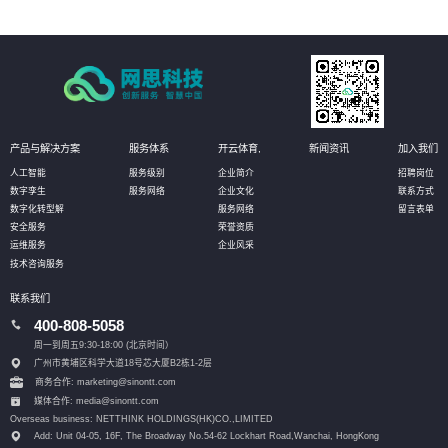
产品与解决方案
服务体系
开云体育,
新闻资讯
加入我们
人工智能
服务级别
企业简介
招聘岗位
数字孪生
服务网络
企业文化
联系方式
数字化转型解
服务网络
留言表单
安全服务
荣誉资质
运维服务
企业风采
技术咨询服务
联系我们
400-808-5058
周一到周五9:30-18:00 (北京时间）
广州市黄埔区科学大道18号芯大厦B2栋1-2层
商务合作: marketing@sinontt.com
媒体合作: media@sinontt.com
Overseas business: NETTHINK HOLDINGS(HK)CO.,LIMITED
Add: Unit 04-05, 16F, The Broadway No.54-62 Lockhart Road,
Wanchai, HongKong