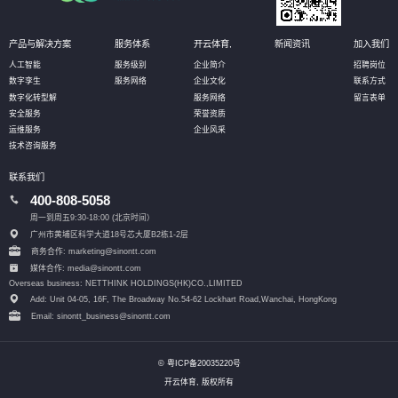
产品与解决方案
服务体系
开云体育,
新闻资讯
加入我们
人工智能
服务级别
企业简介
招聘岗位
数字孪生
服务网络
企业文化
联系方式
数字化转型解
服务网络
留言表单
安全服务
荣誉资质
运维服务
企业风采
技术咨询服务
联系我们
400-808-5058
周一到周五9:30-18:00 (北京时间）
广州市黄埔区科学大道18号芯大厦B2栋1-2层
商务合作: marketing@sinontt.com
媒体合作: media@sinontt.com
Overseas business: NETTHINK HOLDINGS(HK)CO.,LIMITED
Add: Unit 04-05, 16F, The Broadway No.54-62 Lockhart Road,
Wanchai, HongKong
Email: sinontt_business@sinontt.com
© 粤ICP备20035220号
开云体育, 版权所有