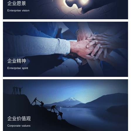
企业愿景
Enterprise vision
企业精神
Enterprise spirit
企业价值观
Corporate values